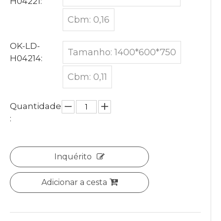
H04221:
Cbm: 0,16
OK-LD-
Tamanho: 1400*600*750
H04214:
Cbm: 0,11
Quantidade
:
Inquérito
Adicionar a cesta