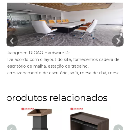
Jiangmen DIGAO Hardware Products Company
De acordo com o layout do site, fornecemos cadeira de
De
escritório de malha, estação de trabalho,
es
armazenamento de escritório, sofá, mesa de chá, mesa
ar
de escritório executivo, mesa de gerente, mesa de
ex
conferência, cadeiras de mesa max de escritório, mesa
ca
de tela, recepção.
me
produtos relacionados