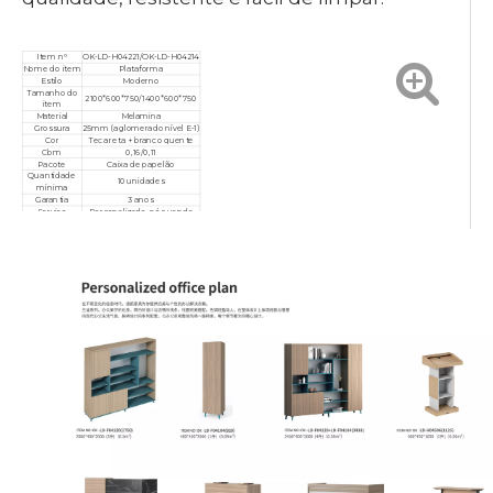
Item nº
OK-LD-H04221/OK-LD-H04214
Nome do item
Plataforma
Estilo
Moderno
Tamanho do
2100*600*750/1400*600*750
item
Material
Melamina
Grossura
25mm (aglomerado nível E-1)
Cor
Teca reta + branco quente
Cbm
0,16/0,11
Pacote
Caixa de papelão
Quantidade
10 unidades
mínima
Garantia
3 anos
Serviço
Personalizado, pós-venda
Certificado
ISO9001/ISO14001/ISO18001