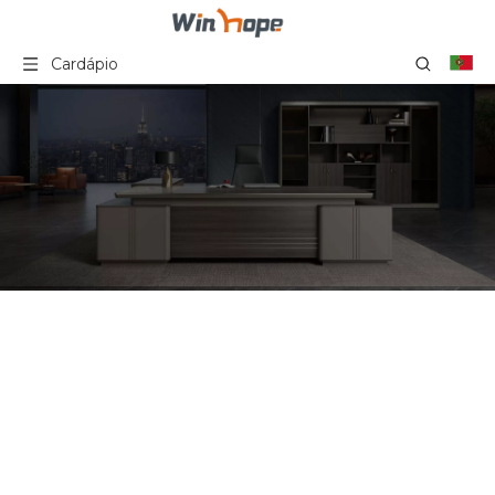
Cardápio
Cadeira de treinamento
Você está aqui:
Lar
»
Produtos
»
Série de cadeiras de escritório
»
Cadeira
de treinamento