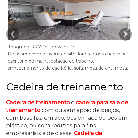
Jiangmen DIGAO Hardware Products Company
De acordo com o layout do site, fornecemos cadeira de
De
escritório de malha, estação de trabalho,
es
armazenamento de escritório, sofá, mesa de chá, mesa
ar
de escritório executivo, mesa de gerente, mesa de
ex
conferência, cadeiras de mesa max de escritório, mesa
ca
Cadeira de treinamento
de tela, recepção.
me
Cadeira de treinamento
é
cadeira para sala de
treinamento
com ou sem apoio de braços,
com base fixa em aço, pés em aço ou pés em
plástico, ou com rodízios para fins
empresariais e de classe.
Cadeira de