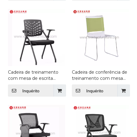
revendedores de móveis
de móveis de escritório
de escritório
Cadeira de treinamento
Cadeira de conferência de
com mesa de escrita
treinamento com mesa
empilhável com estrutura
de escrita de estrutura de
de aço e mobiliário de
aço Cadeiras ergonômicas
Inquérito
Inquérito
escritório
produtos de espaço de
escritório