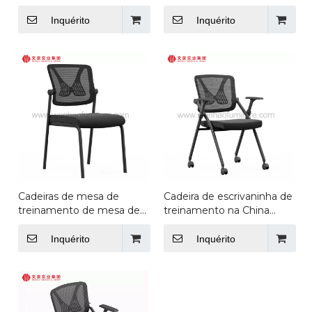
computador e cadeiras,
aço, cadeiras de escritório,
fornecedor de móveis de
fornecedor de móveis
Inquérito
Inquérito
escritório
empilháveis
Cadeiras de mesa de
Cadeira de escrivaninha de
treinamento de mesa de
treinamento na China
cadeira e computador
com rodízios e mesa de
com armação de aço
computador
Inquérito
Inquérito