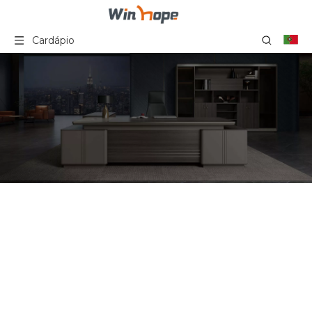
Cardápio
Cadeira de treinamento
dobrável com pernas de
aço, mesa de
computador e cadeiras,