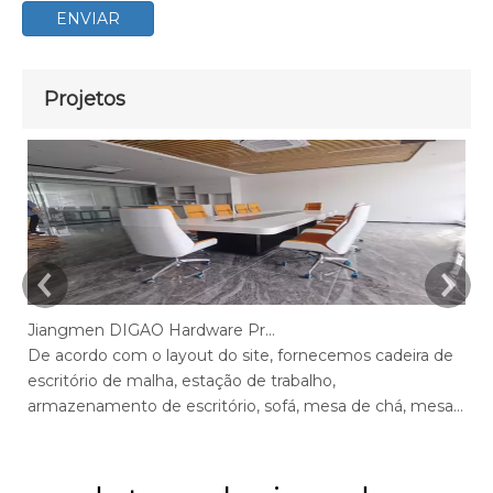
ENVIAR
Projetos
Jiangmen DIGAO Hardware Products Company
De acordo com o layout do site, fornecemos cadeira de
De
escritório de malha, estação de trabalho,
es
armazenamento de escritório, sofá, mesa de chá, mesa
ar
de escritório executivo, mesa de gerente, mesa de
ex
conferência, cadeiras de mesa max de escritório, mesa
ca
de tela, recepção.
me