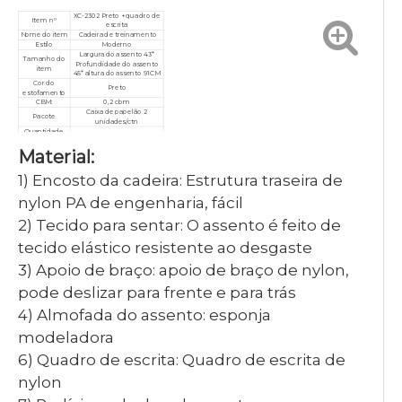
XC-2302 Preto + quadro de
Item nº
escrita
Nome do item
Cadeira de treinamento
Estilo
Moderno
Largura do assento 43*
Tamanho do
Profundidade do assento
item
45* altura do assento 91CM
Cor do
Preto
estofamento
CBM:
0,2 cbm
Caixa de papelão 2
Pacote
unidades/ctn
Quantidade
10 peças
mínima
Material:
Garantia
3 anos
Serviço
Personalizado, pós-venda
Certificado
ISO9001/ISO14001/ISO18001
1) Encosto da cadeira: Estrutura traseira de
nylon PA de engenharia, fácil
2) Tecido para sentar: O assento é feito de
tecido elástico resistente ao desgaste
3) Apoio de braço: apoio de braço de nylon,
pode deslizar para frente e para trás
4) Almofada do assento: esponja
modeladora
6) Quadro de escrita: Quadro de escrita de
nylon