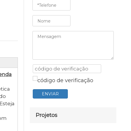
venda
ética
ENVIAR
 do
Esteja
Projetos
Com