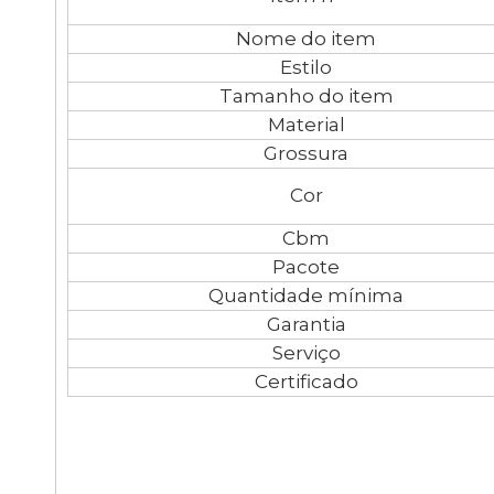
Nome do item
Estilo
Tamanho do item
Material
Grossura
Cor
Cbm
Pacote
Quantidade mínima
Garantia
Serviço
Certificado
Balcão de recepção à venda
Recepção
Fabricante chinês de mesa de 