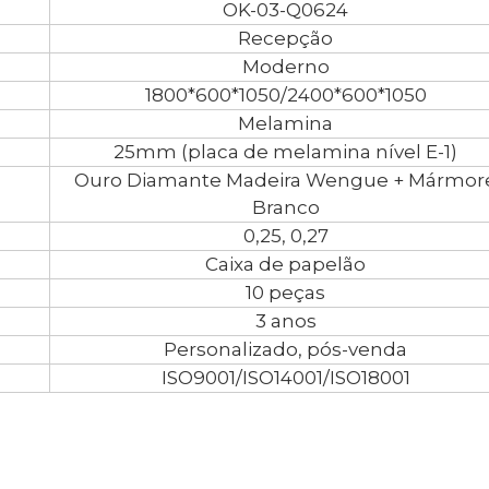
OK-03-Q0624
Recepção
Moderno
1800*600*1050/2400*600*1050
Melamina
25mm (placa de melamina nível E-1)
Ouro Diamante Madeira Wengue + Mármor
Branco
0,25, 0,27
Caixa de papelão
10 peças
3 anos
Personalizado, pós-venda
ISO9001/ISO14001/ISO18001
escritório