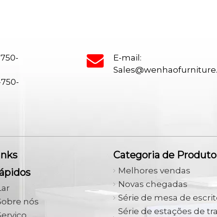
-750-
E-mail:
Sales@wenhaofurnitur
-750-
inks
Categoria de Produto
Melhores vendas
ápidos
Novas chegadas
Lar
Série de mesa de escrit
Sobre nós
Série de estações de tr
Serviço