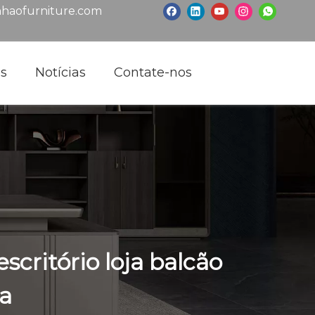
haofurniture.com
os
Notícias
Contate-nos
critório loja balcão
a