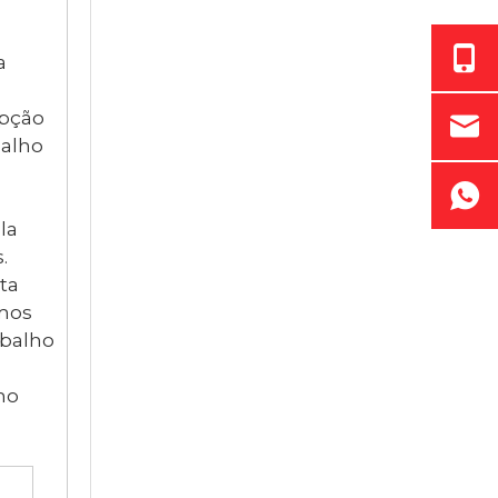
a
epção
balho
la
.
ta
emos
abalho
mo