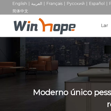
|
|
|
|
|
English
العربية
Français
Pусский
Español
简体中文
Lar
Moderno único pesso