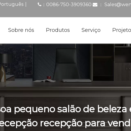
|
Português
0086-750-3909360
：
Sales@wen
：

Sobre nós
Produtos
Serviço
Projet
a pequeno salão de beleza es
recepção recepção para vend