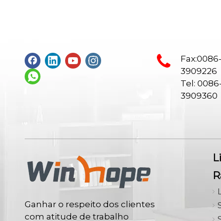
Fax:0086
3909226
Tel: 0086
3909360
L
R
Ganhar o respeito dos clientes
com atitude de trabalho