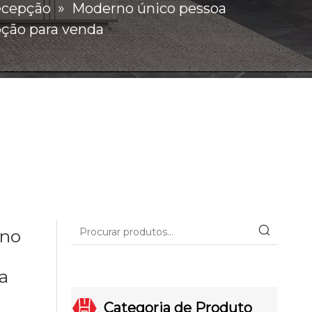
ecepção
»
Moderno único pessoa
pção para venda
eno
a
Categoria de Produto