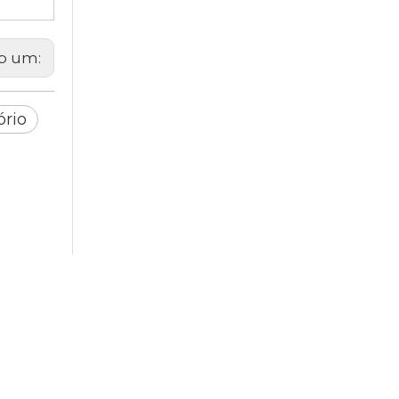
b um:
ório